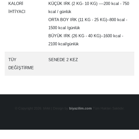
KALORİ
KÜÇÜK IRK (2 KG- 10 KG) ----200 kcal - 750
İHTİYACI
kcal / günlük
ORTA BOY IRK (11 KG - 25 KG)--800 kcal -
1500 kcal /günlük
BÜYÜK IRK (26 KG - 40 KG)--1600 kcal -
2100 kcal/günlük
TÜY
SENEDE 2 KEZ
DEĞİŞTİRME
© Copyright
2026. biVet | Design by
biyazilim.com
Tüm Hakları Saklıdır.